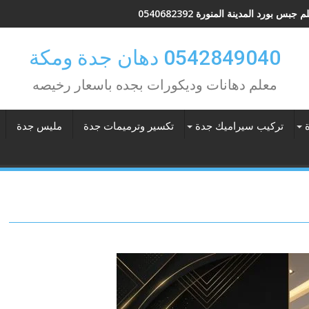
 جبس بورد المدينة المنورة 0540682392
0542849040 دهان جدة ومكة
معلم دهانات وديكورات بجده باسعار رخيصه
تركيب سيراميك جدة
تكسير وترميمات جدة
مليس جدة