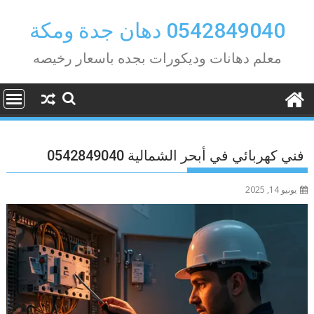
Ski
t
0542849040 دهان جدة ومكة
conten
معلم دهانات وديكورات بجده باسعار رخيصه
فني كهربائي في أبحر الشمالية 0542849040
يونيو 14, 2025