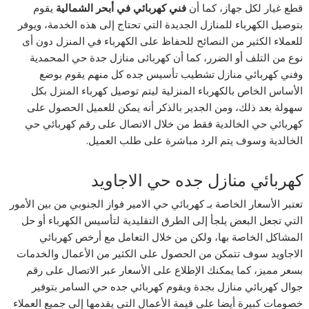
قطع غيار لكل جهاز، كما أن
فني كهربائي في أبحر الشمالية
يقوم
بتوصيل الكهرباء للمنازل الجديدة التي تحتاج إلى هذه الخدمة، ويوفر
للعملاء الكثير من النصائح للحفاظ على الكهرباء في المنزل دون أى
نوع من التلف أو الضرر، كما أن كهربائى منازل جدة حي المحمدية
وفني كهربائي منازل تشطيب تأسيس جده كل منهم يقوم بوضع
الأساس الخاص بالكهرباء المنزلية ليتم توصيل كهرباء المنزل بكل
سهولة بعد ذلك، ومن الجدير بالذكر أنه يمكن للعميل الحصول على
كهربائي حي الخالدية فقط من خلال الاتصال على رقم كهربائي حي
الخالدية وسوف يتم الرد مباشرة على طلب العميل.
كهربائي منازل جده حي الاجاويد
تعتبر الأسعار الخاصة بـ كهربائي حي الامير فواز الجنوبي من بين الأمور
التي تجعل البعض يلجأ إلى الطرق التقليدية لتأسيس الكهرباء أو حل
المشاكل الخاصة بها، ولكن من خلال التعامل مع أرخص كهربائي
الاجاويد سوف تتمكن من الحصول على الكثير من الأعمال والخدمات
بسعر مميز، كما يمكنك الإطلاع على الأسعار عبر الاتصال على رقم
جوال كهربائي منازل بجدة ويقوم كهربائي جده حي السامر بتوفير
خصومات كبيرة أيضا على قيمة الأعمال التي يقدمها إلى جميع العملاء