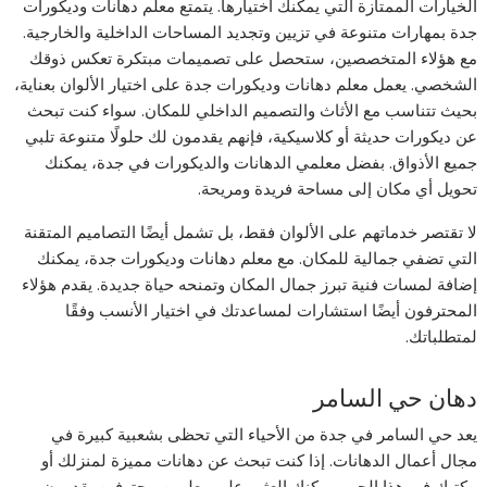
الخيارات الممتازة التي يمكنك اختيارها. يتمتع معلم دهانات وديكورات
جدة بمهارات متنوعة في تزيين وتجديد المساحات الداخلية والخارجية.
مع هؤلاء المتخصصين، ستحصل على تصميمات مبتكرة تعكس ذوقك
الشخصي. يعمل معلم دهانات وديكورات جدة على اختيار الألوان بعناية،
بحيث تتناسب مع الأثاث والتصميم الداخلي للمكان. سواء كنت تبحث
عن ديكورات حديثة أو كلاسيكية، فإنهم يقدمون لك حلولًا متنوعة تلبي
جميع الأذواق. بفضل معلمي الدهانات والديكورات في جدة، يمكنك
تحويل أي مكان إلى مساحة فريدة ومريحة.
لا تقتصر خدماتهم على الألوان فقط، بل تشمل أيضًا التصاميم المتقنة
التي تضفي جمالية للمكان. مع معلم دهانات وديكورات جدة، يمكنك
إضافة لمسات فنية تبرز جمال المكان وتمنحه حياة جديدة. يقدم هؤلاء
المحترفون أيضًا استشارات لمساعدتك في اختيار الأنسب وفقًا
لمتطلباتك.
دهان حي السامر
يعد حي السامر في جدة من الأحياء التي تحظى بشعبية كبيرة في
مجال أعمال الدهانات. إذا كنت تبحث عن دهانات مميزة لمنزلك أو
مكتبك في هذا الحي، يمكنك العثور على معلمين محترفين يقدمون