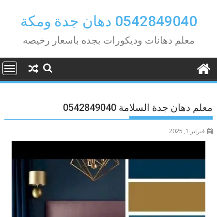
Ski
t
0542849040 دهان جدة ومكة
conten
معلم دهانات وديكورات بجده باسعار رخيصه
معلم دهان جدة السلامة 0542849040
فبراير 1, 2025