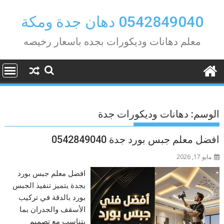
Ski
t
0542849040 دهان جدة ومكة
conten
معلم دهانات وديكورات بجده باسعار رخيصه
الوسم:
دهانات وديكورات جدة
افضل معلم جبس بورد جدة 0542849040
مايو 17, 2026
افضل معلم جبس بورد
بجدة يتميز تنفيذ الجبس
بورد بالدقة في تركيب
الأسقف والجدران بما
يتناسب مع تصميم