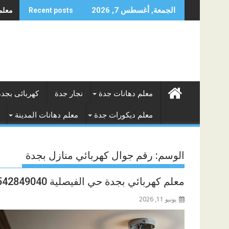
Skip
معلم ج
الجمعة, أغسطس 7, 2026
Recent posts
to
content
معلم دهانات جدة
نجار جدة
كهربائى بجدة
معلم ديكورات جدة
معلم دهانات المدينة
الوسم:
رقم جوال كهربائي منازل بجدة
معلم كهربائي بجدة حي الفيصلية 0542849040
يونيو 11, 2026