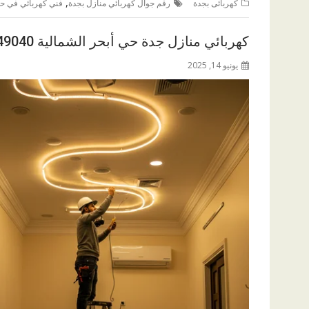
,
كهربائى بجدة
رقم جوال كهربائي منازل بجدة
فني كهربائي في 
كهربائي منازل جدة حي أبحر الشمالية 0542849040
يونيو 14, 2025